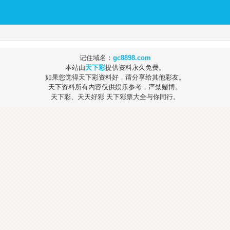
记住域名：
gc8898.com
本站由
天下彩
提供资料永久免费。
如果您觉得天下彩资料好，请分享给其他彩友。
天下资料所有内容仅供娱乐参考，严禁赌博。
天下彩、天天好彩 天下彩票大全与你同行。