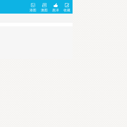
港图
澳图
惠泽
收藏