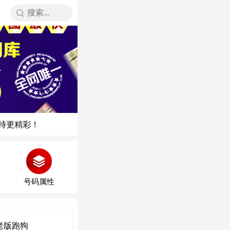
更精彩！
号码属性
老版跑狗