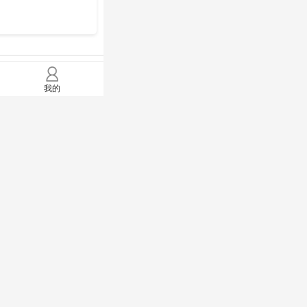
我的
女人味
儿30码期期中
版蛇蛋图