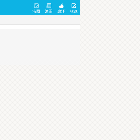
港图
澳图
惠泽
收藏