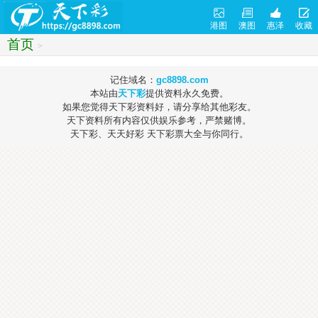
港图
澳图
惠泽
收藏
首页
>
记住域名：
gc8898.com
本站由
天下彩
提供资料永久免费。
如果您觉得天下彩资料好，请分享给其他彩友。
天下资料所有内容仅供娱乐参考，严禁赌博。
天下彩、天天好彩 天下彩票大全与你同行。