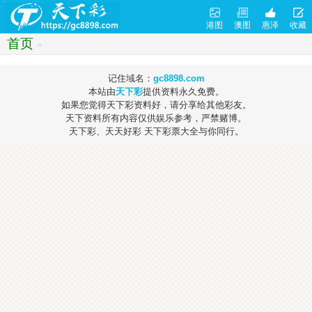
港图
澳图
惠泽
收藏
首页
>
记住域名：
gc8898.com
本站由
天下彩
提供资料永久免费。
如果您觉得天下彩资料好，请分享给其他彩友。
天下资料所有内容仅供娱乐参考，严禁赌博。
天下彩、天天好彩 天下彩票大全与你同行。