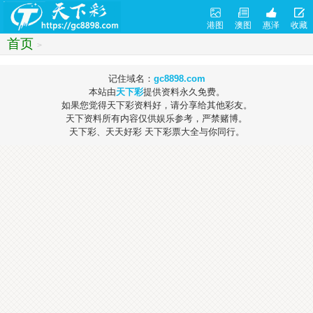
港图
澳图
惠泽
收藏
首页
>
记住域名：
gc8898.com
本站由
天下彩
提供资料永久免费。
如果您觉得天下彩资料好，请分享给其他彩友。
天下资料所有内容仅供娱乐参考，严禁赌博。
天下彩、天天好彩 天下彩票大全与你同行。