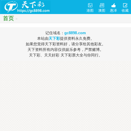
港图
澳图
惠泽
收藏
首页
>
记住域名：
gc8898.com
本站由
天下彩
提供资料永久免费。
如果您觉得天下彩资料好，请分享给其他彩友。
天下资料所有内容仅供娱乐参考，严禁赌博。
天下彩、天天好彩 天下彩票大全与你同行。