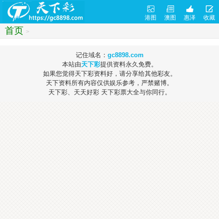
港图
澳图
惠泽
收藏
首页
>
记住域名：
gc8898.com
本站由
天下彩
提供资料永久免费。
如果您觉得天下彩资料好，请分享给其他彩友。
天下资料所有内容仅供娱乐参考，严禁赌博。
天下彩、天天好彩 天下彩票大全与你同行。