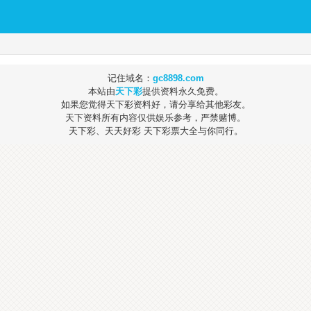
记住域名：
gc8898.com
本站由
天下彩
提供资料永久免费。
如果您觉得天下彩资料好，请分享给其他彩友。
天下资料所有内容仅供娱乐参考，严禁赌博。
天下彩、天天好彩 天下彩票大全与你同行。