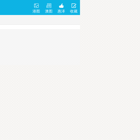
港图
澳图
惠泽
收藏