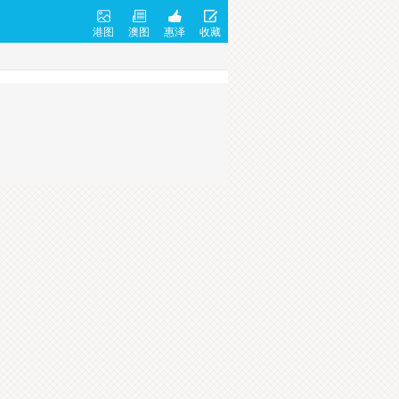
港图
澳图
惠泽
收藏