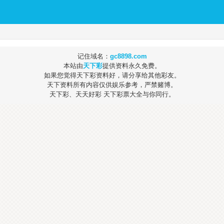
记住域名：
gc8898.com
本站由
天下彩
提供资料永久免费。
如果您觉得天下彩资料好，请分享给其他彩友。
天下资料所有内容仅供娱乐参考，严禁赌博。
天下彩、天天好彩 天下彩票大全与你同行。