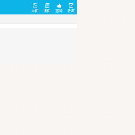
港图
澳图
惠泽
收藏