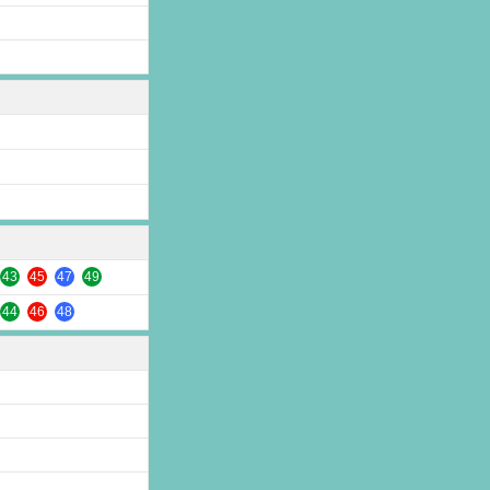
43
45
47
49
44
46
48