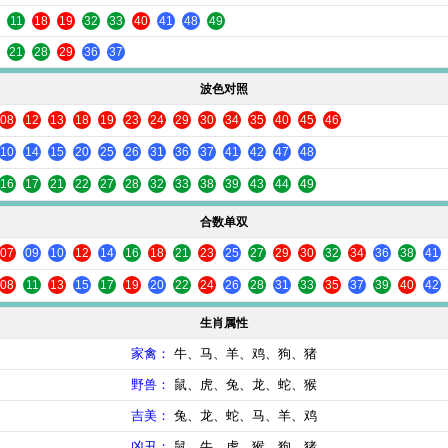
11
18
19
32
33
40
41
48
49
21
28
29
36
37
波色对照
08
12
13
18
19
23
24
29
30
34
35
40
45
46
10
14
15
20
25
26
31
36
37
41
42
47
48
16
17
21
22
27
28
32
33
38
39
43
44
49
合数单双
07
09
10
12
14
16
18
21
23
25
27
29
30
32
34
36
38
41
08
11
13
15
17
19
20
22
24
26
28
31
33
35
37
39
40
42
生肖属性
家禽：
牛、马、羊、鸡、狗、猪
野兽：
鼠、虎、兔、龙、蛇、猴
吉美：
兔、龙、蛇、马、羊、鸡
凶丑：
鼠、牛、虎、猴、狗、猪