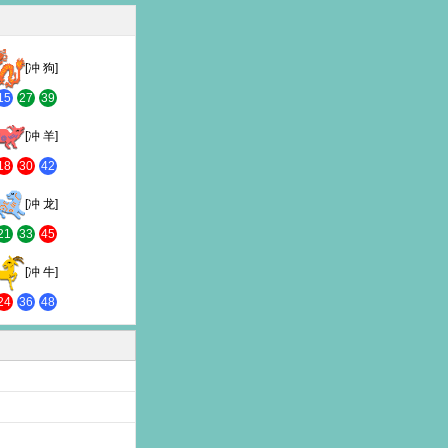
[冲 狗]
15
27
39
[冲 羊]
18
30
42
[冲 龙]
21
33
45
[冲 牛]
24
36
48