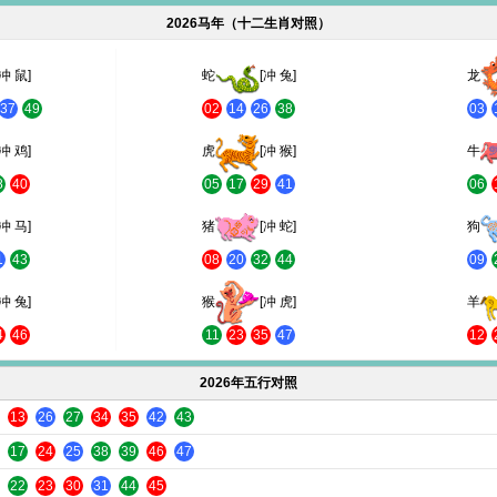
2026马年（十二生肖对照）
[冲 鼠]
蛇
[冲 兔]
龙
37
49
02
14
26
38
03
[冲 鸡]
虎
[冲 猴]
牛
8
40
05
17
29
41
06
[冲 马]
猪
[冲 蛇]
狗
1
43
08
20
32
44
09
[冲 兔]
猴
[冲 虎]
羊
4
46
11
23
35
47
12
2026年五行对照
13
26
27
34
35
42
43
17
24
25
38
39
46
47
22
23
30
31
44
45