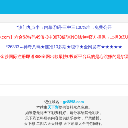
*澳门九点半→内幕①码-三中三100%准→免费公开
.com】六合彩特码49倍-3中3878倍’※NO钱包≈官方担保→上押3亿
*26333→神奇八码★连准10多期★稳中★全网发布★★★★★
*金沙国际注册即送888全网出款最快0投诉平台玩的是心跳赚的是钞
记住域名：
gc8898.com
本站由
天下彩
提供资料永久免费。
如果您觉得天下彩资料好，请分享给其他彩友。
天下彩资料所有内容仅供娱乐参考，严禁赌博。
天下彩 二四六天天好彩 天下彩票大全与你同行。