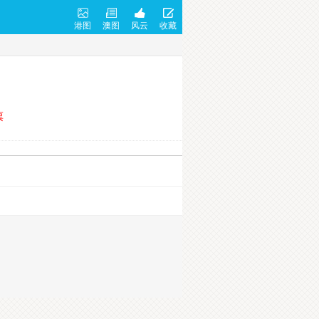
港图
澳图
风云
收藏
票