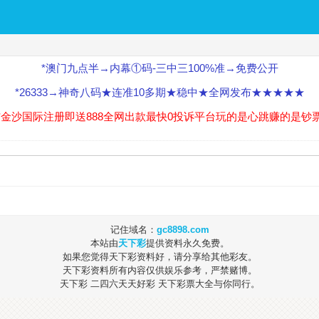
*澳门九点半→内幕①码-三中三100%准→免费公开
*26333→神奇八码★连准10多期★稳中★全网发布★★★★★
*金沙国际注册即送888全网出款最快0投诉平台玩的是心跳赚的是钞
记住域名：
gc8898.com
本站由
天下彩
提供资料永久免费。
如果您觉得天下彩资料好，请分享给其他彩友。
天下彩资料所有内容仅供娱乐参考，严禁赌博。
天下彩 二四六天天好彩 天下彩票大全与你同行。