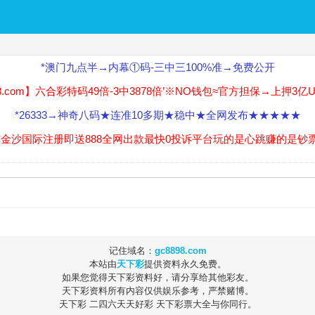
*澳门九点半→内幕①码-三中三100%准→免费公开
.com】六合彩特码49倍-3中3878倍’※NO钱包≈官方担保→上押3亿
*26333→神奇八码★连准10多期★稳中★全网发布★★★★★
*金沙国际注册即送888全网出款最快0投诉平台玩的是心跳赚的是钞
记住域名：
gc8898.com
本站由
天下彩
提供资料永久免费。
如果您觉得天下彩资料好，请分享给其他彩友。
天下彩资料所有内容仅供娱乐参考，严禁赌博。
天下彩 二四六天天好彩 天下彩票大全与你同行。