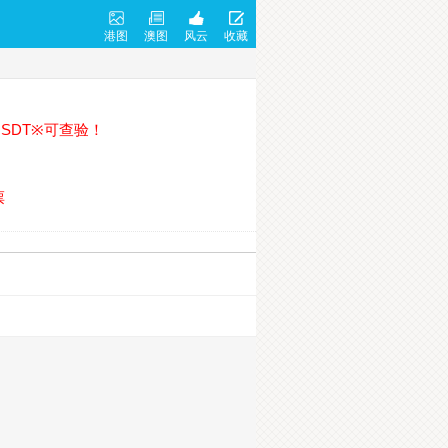
港图
澳图
风云
收藏
USDT※可查验！
票