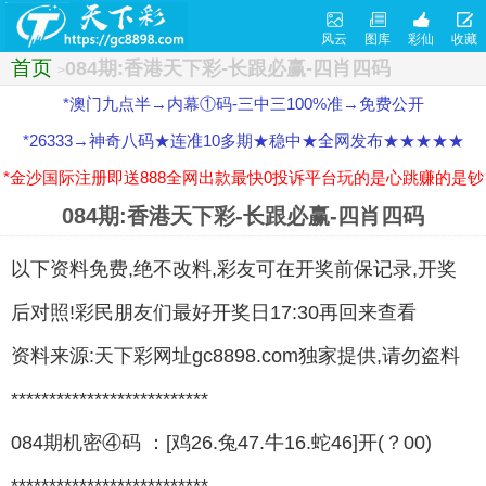
风云
图库
彩仙
收藏
首页
084期:香港天下彩-长跟必赢-四肖四码
>
*澳门九点半→内幕①码-三中三100%准→免费公开
*26333→神奇八码★连准10多期★稳中★全网发布★★★★★
*金沙国际注册即送888全网出款最快0投诉平台玩的是心跳赚的是钞
084期:香港天下彩-长跟必赢-四肖四码
票
以下资料免费,绝不改料,彩友可在开奖前保记录,开奖
后对照!彩民朋友们最好开奖日17:30再回来查看
资料来源:天下彩网址gc8898.com独家提供,请勿盗料
**************************
084期机密④码 ：[鸡26.兔47.牛16.蛇46]开(？00)